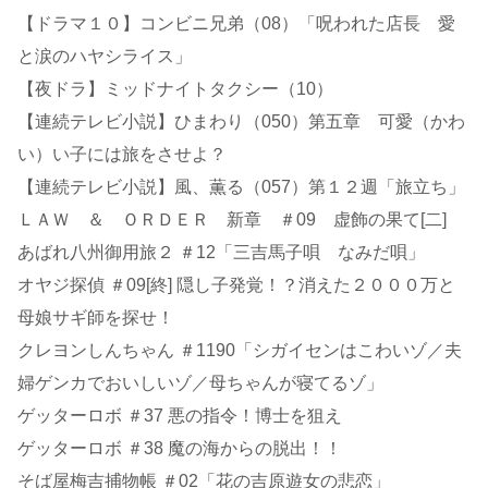
【ドラマ１０】コンビニ兄弟（08）「呪われた店長 愛
と涙のハヤシライス」
【夜ドラ】ミッドナイトタクシー（10）
【連続テレビ小説】ひまわり（050）第五章 可愛（かわ
い）い子には旅をさせよ？
【連続テレビ小説】風、薫る（057）第１２週「旅立ち」
ＬＡＷ ＆ ＯＲＤＥＲ 新章 ＃09 虚飾の果て[二]
あばれ八州御用旅２ ＃12「三吉馬子唄 なみだ唄」
オヤジ探偵 ＃09[終] 隠し子発覚！？消えた２０００万と
母娘サギ師を探せ！
クレヨンしんちゃん ＃1190「シガイセンはこわいゾ／夫
婦ゲンカでおいしいゾ／母ちゃんが寝てるゾ」
ゲッターロボ ＃37 悪の指令！博士を狙え
ゲッターロボ ＃38 魔の海からの脱出！！
そば屋梅吉捕物帳 ＃02「花の吉原遊女の悲恋」