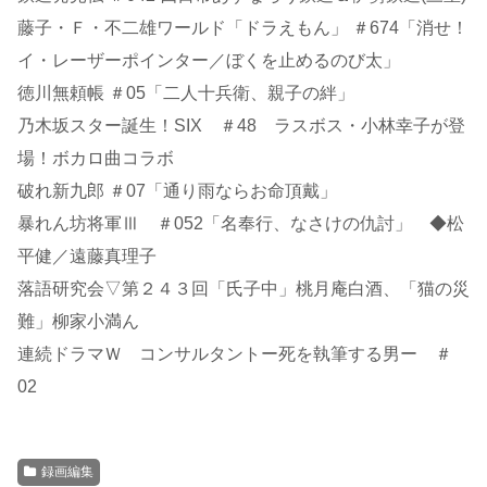
藤子・Ｆ・不二雄ワールド「ドラえもん」 ＃674「消せ！
イ・レーザーポインター／ぼくを止めるのび太」
徳川無頼帳 ＃05「二人十兵衛、親子の絆」
乃木坂スター誕生！SIX ＃48 ラスボス・小林幸子が登
場！ボカロ曲コラボ
破れ新九郎 ＃07「通り雨ならお命頂戴」
暴れん坊将軍Ⅲ ＃052「名奉行、なさけの仇討」 ◆松
平健／遠藤真理子
落語研究会▽第２４３回「氏子中」桃月庵白酒、「猫の災
難」柳家小満ん
連続ドラマＷ コンサルタントー死を執筆する男ー ＃
02
録画編集