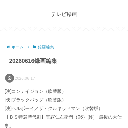
テレビ録画
ホーム
録画編集
20260616録画編集
2026.06.17
[映]コンテイジョン（吹替版）
[映]ブラックバッグ（吹替版）
[映]ヘルボーイ／ザ・クルキッドマン（吹替版）
【ＢＳ特選時代劇】雲霧仁左衛門（06）[終]「最後の大仕
事」