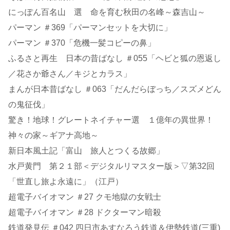
にっぽん百名山 選 命を育む秋田の名峰～森吉山～
パーマン ＃369「パーマンセットを大切に」
パーマン ＃370「危機一髪コピーの鼻」
ふるさと再生 日本の昔ばなし ＃055「ヘビと狐の恩返し
／花さか爺さん／キジとカラス」
まんが日本昔ばなし ＃063「だんだらぼっち／スズメどん
の鬼征伐」
驚き！地球！グレートネイチャー選 １億年の異世界！
神々の家～ギアナ高地～
新日本風土記「富山 旅人とつくる故郷」
水戸黄門 第２１部＜デジタルリマスター版＞▽第32回
「世直し旅よ永遠に」（江戸）
超電子バイオマン ＃27 クモ地獄の女戦士
超電子バイオマン ＃28 ドクターマン暗殺
鉄道発見伝 ＃042 四日市あすなろう鉄道＆伊勢鉄道(三重)