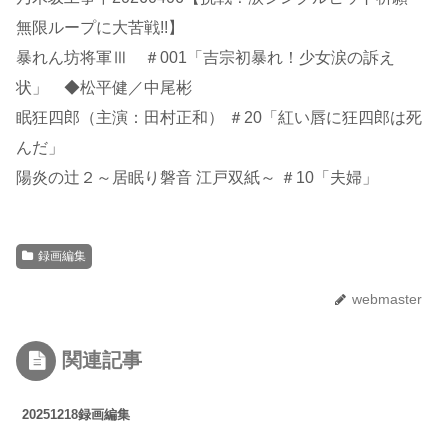
無限ループに大苦戦!!】
暴れん坊将軍Ⅲ ＃001「吉宗初暴れ！少女涙の訴え
状」 ◆松平健／中尾彬
眠狂四郎（主演：田村正和） ＃20「紅い唇に狂四郎は死
んだ」
陽炎の辻２～居眠り磐音 江戸双紙～ ＃10「夫婦」
録画編集
webmaster
関連記事
20251218録画編集