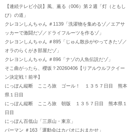
【連続テレビ小説】風、薫る（006）第２週「灯（ともし
び）の道」
クレヨンしんちゃん ＃1139「洗濯物を集めるゾ／エアサ
ッカーで激闘だゾ／ドライフルーツを作るゾ」
クレヨンしんちゃん ＃895「じゅん散歩がやってきたゾ／
オラのらくがき部屋だゾ」
クレヨンしんちゃん ＃896「ナゾの人魚伝説だゾ」
そこ曲がったら、櫻坂？20260406【リアルウルフクイー
ン決定戦！前半】
にっぽん縦断 こころ旅 ゴール！ １３５７日目 熊本
県１日目
にっぽん縦断 こころ旅 朝版 １３５７日目 熊本県１
日目
にっぽん百低山「三原山・東京」
パーマン ＃163「運動会はカバオにおまかせ」