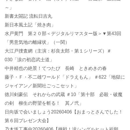
～」
新書太閤記 流転日吉丸
新日本風土記「焼き肉」
水戸黄門 第２０部＜デジタルリマスター版＞▼第43回
「男意気地の離縁状」（一関）
大江戸捜査網（主演：杉良太郎・第１シリーズ）＃
030「涙の初恋武士道」
中井精也の絶景！てつたび 長崎 ときめきの春
藤子・Ｆ・不二雄ワールド「ドラえもん」 ＃622「地獄に
ジャイアン／新聞社ごっこセット」
徳川剣豪伝 それからの武蔵 ＃10「第十部 必殺・破魔
の剣 柳生の野望を斬る！ 其ノ弐」
日向坂で会いましょう20260406【おまっとさんでした！
第６回プレゼン大会】
乃木坂工事中20260406【挑戦！涙シングルヒット祈願