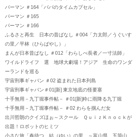
パーマン ＃164「パパのタイムカプセル」
パーマン ＃165
パーマン ＃166
ふるさと再生 日本の昔ばなし ＃004「力太郎／うぐいす
の里／平林（ひらばやし）」
まんが日本昔ばなし ＃012「わらしべ長者／一寸法師」
ワイルドライフ 選 地球大劇場！アジア 生命のワンダ
ーランドを巡る
宇宙刑事ギャバン ＃02 盗まれた日本列島
宇宙刑事ギャバン＃01[新] 東京地底の怪要塞
十手無用－九丁堀事件帖－ ＃01[新]粋に雨降る九丁堀
十手無用－九丁堀事件帖－ ＃02 わらを掴んだ女
出川哲朗のクイズほぉ～スクール ＱｕｉｚＫｎｏｃｋが
出題！ロボットのヒミツ
小さな旅「春待つ 結（ゆい）の里 ～富山県 五箇山