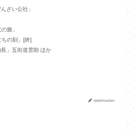
ぜんざい公社」
意の旗」
ちの刻」[終]
長」五街道雲助 ほか
webmaster