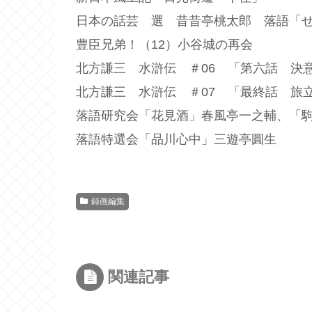
日本の話芸 選 昔昔亭桃太郎 落語「
豊臣兄弟！（12）小谷城の再会
北方謙三 水滸伝 ＃06 「第六話 決
北方謙三 水滸伝 ＃07 「最終話 旅立
落語研究会「花見酒」春風亭一之輔、「駒
落語特選会「品川心中」三遊亭圓生
録画編集
関連記事