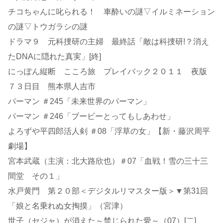
チコちゃんに叱られる！ 車酔いの謎▽イルミネーション
の謎▽トウガラシの謎
ドラマ９ 元科捜研の主婦 最終話「敵は科捜研!？消え
たDNAに隠れた真実」[終]
にっぽん縦断 こころ旅 プレイバック２０１１ 夜版
７３日目 熊本県人吉市
パーマン ＃245「未来世界のパーマン」
パーマン ＃246「ブービーとってもしあわせ」
よろずや平四郎活人剣 ＃08「浮草の女」【新・藤沢周平
劇場】
宮本武蔵（主演：北大路欣也）＃07「血戦！雪の三十三
間堂 その１」
水戸黄門 第２０部＜デジタルリマスター版＞▼第31回
「娘と名乗れぬ女掏摸」（宮津）
世子（セジャ）が消えた～禁じられた愛～（07）[二]