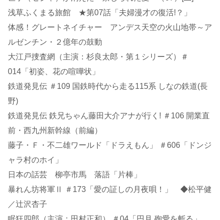
浅草ふくまる旅館 ★第07話「夫婦漫才の復活!？」
体感！グレートネイチャー アンデス天空の火山地帯～ア
ルゼンチン・２億年の鼓動
大江戸捜査網（主演：杉良太郎・第１シリーズ）＃
014「初姿、花の喧嘩状」
鉄道発見伝 ＃109 国鉄時代から走る115系 しなの鉄道(長
野)
鉄道発見伝 鉄兄ちゃん藤田大介アナが行く! ＃106 開業直
前・西九州新幹線（前編）
藤子・Ｆ・不二雄ワールド「ドラえもん」 ＃606「ドンジ
ャラ村のホイ」
日本の話芸 柳亭市馬 落語「片棒」
暴れん坊将軍Ⅱ ＃173「愛の証しの月夜唄！」 ◆松平健
／辻沢杏子
眠狂四郎（主演：田村正和） ＃04「円月 殉愛を斬る」