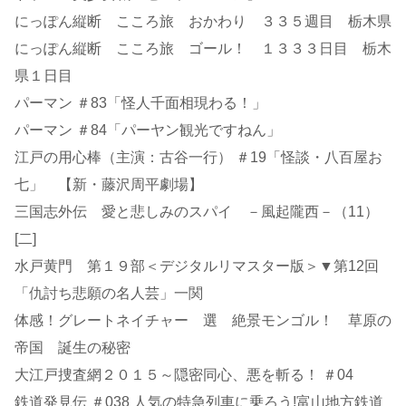
にっぽん縦断 こころ旅 おかわり ３３５週目 栃木県
にっぽん縦断 こころ旅 ゴール！ １３３３日目 栃木
県１日目
パーマン ＃83「怪人千面相現わる！」
パーマン ＃84「パーヤン観光ですねん」
江戸の用心棒（主演：古谷一行） ＃19「怪談・八百屋お
七」 【新・藤沢周平劇場】
三国志外伝 愛と悲しみのスパイ －風起隴西－（11）
[二]
水戸黄門 第１９部＜デジタルリマスター版＞▼第12回
「仇討ち悲願の名人芸」一関
体感！グレートネイチャー 選 絶景モンゴル！ 草原の
帝国 誕生の秘密
大江戸捜査網２０１５～隠密同心、悪を斬る！ ＃04
鉄道発見伝 ＃038 人気の特急列車に乗ろう!富山地方鉄道