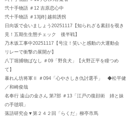
弐十手物語 ＃12 吉原恋心中
弐十手物語 ＃13[終] 越前誘拐
日向坂で会いましょう20251117【知られざる素顔を覗き
見！五期生生態チェック 後半戦】
乃木坂工事中20251117【号泣！笑いと感動の大運動会
リレーで衝撃の展開が】
八丁堀捕物ばなし ＃09「野良犬」【火野正平を瞳つめ
て】
暴れん坊将軍Ⅱ ＃094「心やさしき仇討選手」 ◆松平健
／和崎俊哉
名奉行 遠山の金さん 第7部 ＃13「江戸の復顔術 姉と妹
の手毬唄」
落語研究会▼第２４２回「らくだ」柳亭市馬