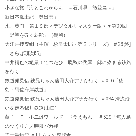
小さな旅「海とこれからも ～石川県 能登島～」
新日本風土記「奥出雲」
水戸黄門 第１９部＜デジタルリマスター版＞▼第09回
「野望を砕く薪能」（鶴岡）
大江戸捜査網（主演：杉良太郎・第３シリーズ） ＃26[終]
「さらば珊次郎」
中井精也の絶景！てつたび 晩秋の兵庫 錦に染まる鉄路
を行く！
鉄道発見伝 鉄兄ちゃん藤田大介アナが行く! ＃016「徳
島・阿佐海岸鉄道」
鉄道発見伝 鉄兄ちゃん藤田大介アナが行く! ＃034 清流沿
いを走る錦川鉄道(山口)
藤子・Ｆ・不二雄ワールド「ドラえもん」 ＃529「無人島
のつくり方／時限バカ弾」
弐十手物語 ＃11 六人の容疑者