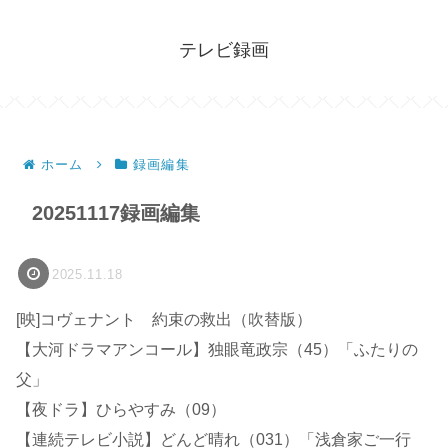
テレビ録画
ホーム
録画編集
20251117録画編集
2025.11.18
[映]コヴェナント 約束の救出（吹替版）
【大河ドラマアンコール】独眼竜政宗（45）「ふたりの
父」
【夜ドラ】ひらやすみ（09）
【連続テレビ小説】どんど晴れ（031）「浅倉家ご一行