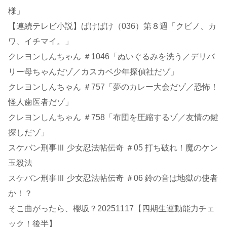
様」
【連続テレビ小説】ばけばけ（036）第８週「クビノ、カ
ワ、イチマイ。」
クレヨンしんちゃん ＃1046「ぬいぐるみを洗う／デリバ
リー母ちゃんだゾ／カスカベ少年探偵社だゾ」
クレヨンしんちゃん ＃757「夢のカレー大会だゾ／恐怖！
怪人歯医者だゾ」
クレヨンしんちゃん ＃758「布団を圧縮するゾ／友情の鍵
探しだゾ」
スケバン刑事Ⅲ 少女忍法帖伝奇 ＃05 打ち破れ！魔のケン
玉殺法
スケバン刑事Ⅲ 少女忍法帖伝奇 ＃06 鈴の音は地獄の使者
か！？
そこ曲がったら、櫻坂？20251117【四期生運動能力チェ
ック！後半】