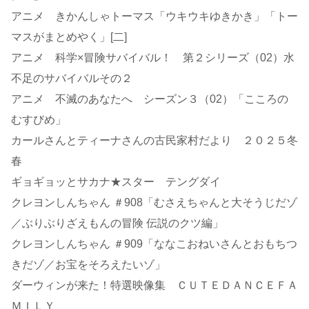
アニメ きかんしゃトーマス「ウキウキゆきかき」「トー
マスがまとめやく」[二]
アニメ 科学×冒険サバイバル！ 第２シリーズ（02）水
不足のサバイバルその２
アニメ 不滅のあなたへ シーズン３（02）「こころの
むすびめ」
カールさんとティーナさんの古民家村だより ２０２５冬
春
ギョギョッとサカナ★スター テングダイ
クレヨンしんちゃん ＃908「むさえちゃんと大そうじだゾ
／ぶりぶりざえもんの冒険 伝説のクツ編」
クレヨンしんちゃん ＃909「ななこおねいさんとおもちつ
きだゾ／お宝をそろえたいゾ」
ダーウィンが来た！特選映像集 ＣＵＴＥＤＡＮＣＥＦＡ
ＭＩＬＹ