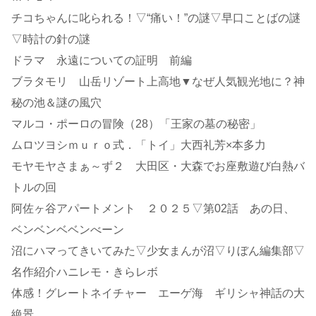
チコちゃんに叱られる！▽“痛い！”の謎▽早口ことばの謎
▽時計の針の謎
ドラマ 永遠についての証明 前編
ブラタモリ 山岳リゾート上高地▼なぜ人気観光地に？神
秘の池＆謎の風穴
マルコ・ポーロの冒険（28）「王家の墓の秘密」
ムロツヨシｍｕｒｏ式．「トイ」大西礼芳×本多力
モヤモヤさまぁ～ず２ 大田区・大森でお座敷遊び白熱バ
トルの回
阿佐ヶ谷アパートメント ２０２５▽第02話 あの日、
ベンベンベベンべーン
沼にハマってきいてみた▽少女まんが沼▽りぼん編集部▽
名作紹介ハニレモ・きらレボ
体感！グレートネイチャー エーゲ海 ギリシャ神話の大
絶景