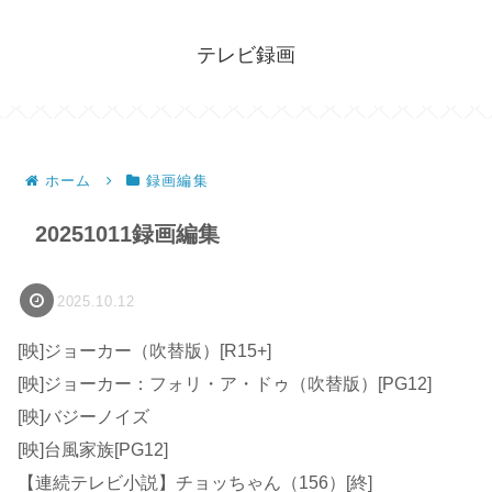
テレビ録画
ホーム
録画編集
20251011録画編集
2025.10.12
[映]ジョーカー（吹替版）[R15+]
[映]ジョーカー：フォリ・ア・ドゥ（吹替版）[PG12]
[映]バジーノイズ
[映]台風家族[PG12]
【連続テレビ小説】チョッちゃん（156）[終]